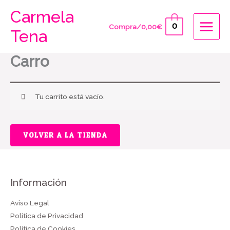
Ir
Carmela
al
0
Compra/
0,00
€
Tena
contenido
Carro
Tu carrito está vacío.
VOLVER A LA TIENDA
Información
Aviso Legal
Política de Privacidad
Política de Cookies