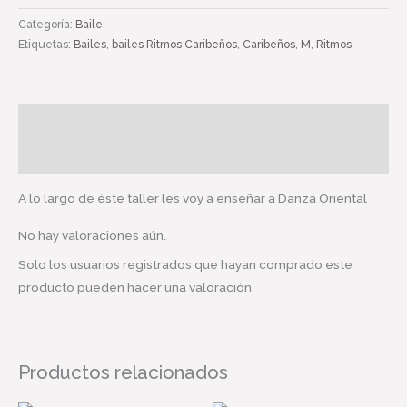
Bailar
Categoría:
Baile
Danza
Etiquetas:
Bailes
,
bailes Ritmos Caribeños
,
Caribeños
,
M
,
Ritmos
Oriental
desde
Cero
Descripción
cantidad
Valoraciones (0)
A lo largo de éste taller les voy a enseñar a Danza Oriental
No hay valoraciones aún.
Solo los usuarios registrados que hayan comprado este
producto pueden hacer una valoración.
Productos relacionados