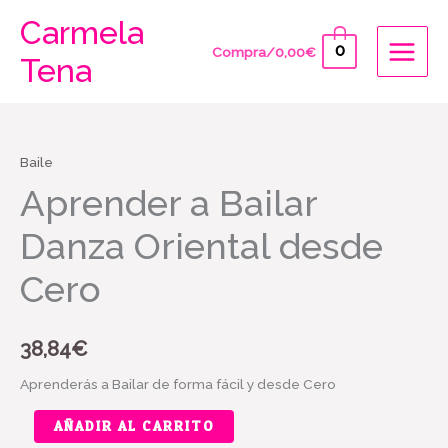
Ir
Carmela
al
0
Compra/
0,00
€
Tena
contenido
Baile
Aprender a Bailar
Danza Oriental desde
Cero
38,84
€
Aprenderás a Bailar de forma fácil y desde Cero
Aprender
AÑADIR AL CARRITO
a