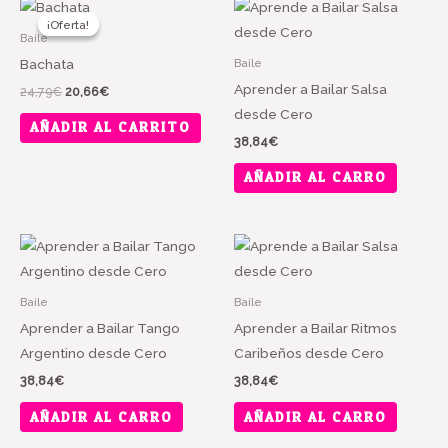
¡Oferta!
¡Oferta!
Baile
Bachata
Baile
Aprender a Bailar Salsa
El
El
24,79
€
20,66
€
precio
precio
desde Cero
original
actual
AÑADIR AL CARRITO
era:
es:
38,84
€
24,79€.
20,66€.
AÑADIR AL CARRO
Baile
Baile
Aprender a Bailar Tango
Aprender a Bailar Ritmos
Argentino desde Cero
Caribeños desde Cero
38,84
€
38,84
€
AÑADIR AL CARRO
AÑADIR AL CARRO