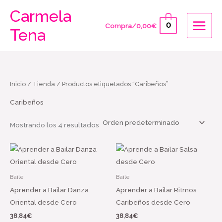
Ir
Carmela
al
0
Compra/
0,00
€
Tena
contenido
Inicio
/
Tienda
/ Productos etiquetados “Caribeños”
Caribeños
Mostrando los 4 resultados
Baile
Baile
Aprender a Bailar Danza
Aprender a Bailar Ritmos
Oriental desde Cero
Caribeños desde Cero
38,84
€
38,84
€