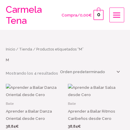
Ir
Carmela
al
0
Compra/
0,00
€
Tena
contenido
Inicio
/
Tienda
/ Productos etiquetados “M”
M
Mostrando los 4 resultados
Baile
Baile
Aprender a Bailar Danza
Aprender a Bailar Ritmos
Oriental desde Cero
Caribeños desde Cero
38,84
€
38,84
€